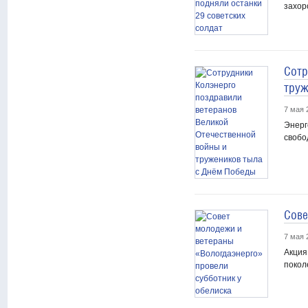
захор
Сотр
труж
7 мая 
Энерг
свобо
Сове
7 мая 
Акция
покол