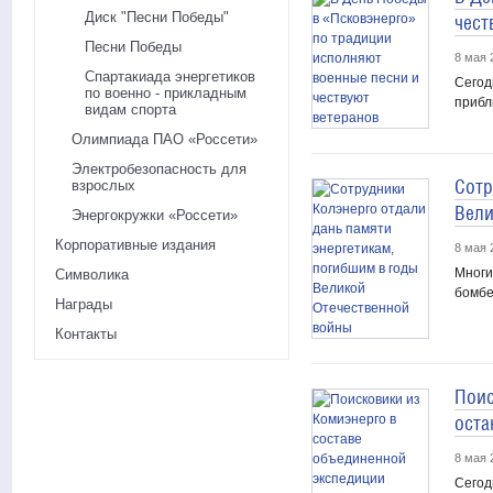
Диск "Песни Победы"
чест
Песни Победы
8 мая 
Спартакиада энергетиков
Сегод
по военно - прикладным
прибл
видам спорта
Олимпиада ПАО «Россети»
Электробезопасность для
Сотр
взрослых
Вели
Энергокружки «Россети»
Корпоративные издания
8 мая 
Многи
Символика
бомбе
Награды
Контакты
Поис
оста
8 мая 
Сегод