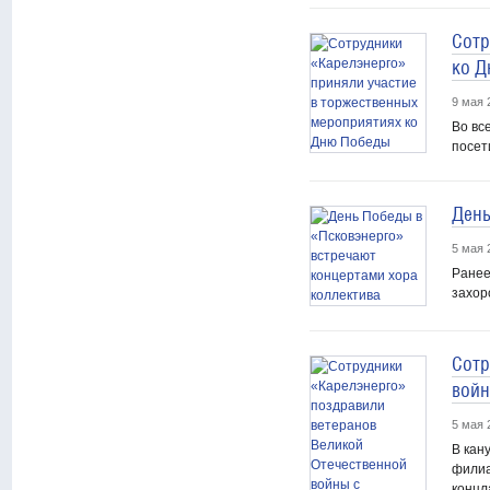
Сотр
ко 
9 мая 
Во вс
посет
День
5 мая 
Ранее
захор
Сотр
войн
5 мая 
В кан
филиа
концл