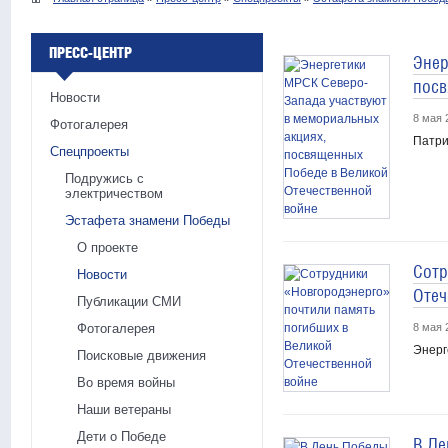
ПРЕСС-ЦЕНТР
Энер
посв
Новости
8 мая 
Фотогалерея
Патри
Спецпроекты
Подружись с
электричеством
Эстафета знамени Победы
О проекте
Сотр
Новости
Отеч
Публикации СМИ
Фотогалерея
8 мая 
Энерг
Поисковые движения
Во время войны
Наши ветераны
Дети о Победе
В Де