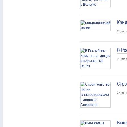
Канд
26 июл
В Ре
25 июл
Стро
25 июл
Выез