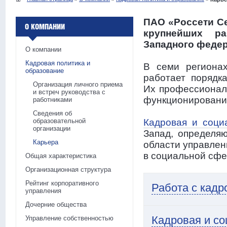
ПАО «Россети Се
О КОМПАНИИ
крупнейших ра
Западного федер
О компании
Кадровая политика и
В семи регионах
образование
работает порядка
Организация личного приема
Их профессионал
и встреч руководства с
функционирования
работниками
Сведения об
образовательной
Кадровая и соци
организации
Запад, определ
Карьера
области управлен
в социальной сфе
Общая характеристика
Организационная структура
Рейтинг корпоративного
Работа с кад
управления
Дочерние общества
Кадровая и со
Управление собственностью