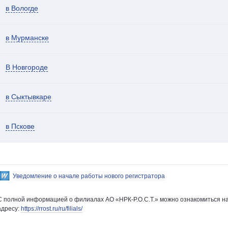
в Вологде
в Мурманске
В Новгороде
в Сыктывкаре
в Пскове
Уведомление о начале работы нового регистратора
С полной информацией о филиалах АО «НРК-Р.О.С.Т.» можно ознакомиться на
адресу:
https://rrost.ru/ru/filials/