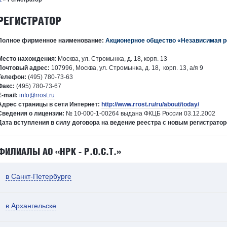
РЕГИСТРАТОР
Полное фирменное наименование:
Акционерное общество «Независимая ре
Место нахождения
: Москва, ул. Стромынка, д. 18, корп. 13
Почтовый адрес:
107996, Москва, ул. Стромынка, д. 18, корп. 13, а/я 9
Телефон:
(495) 780-73-63
Факс:
(495) 780-73-67
E-mail:
info@rrost.ru
Адрес страницы в сети Интернет:
http://www.rrost.ru/ru/about/today/
Сведения о лицензии:
№ 10-000-1-00264 выдана ФКЦБ России 03.12.2002
Дата вступления в силу договора на ведение реестра с новым регистратор
ФИЛИАЛЫ АО «НРК - Р.О.С.Т.»
в Санкт-Петербурге
в Архангельске