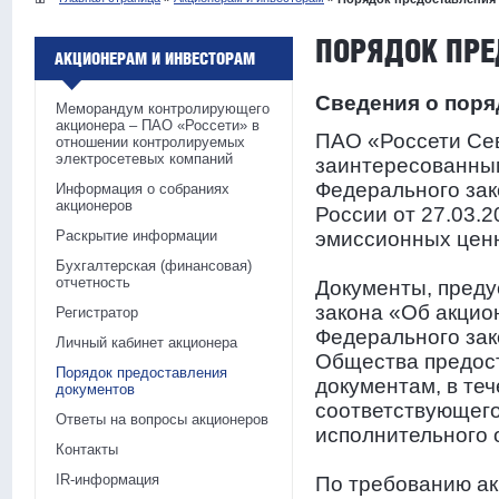
ПОРЯДОК ПРЕ
АКЦИОНЕРАМ И ИНВЕСТОРАМ
Сведения о поря
Меморандум контролирующего
акционера – ПАО «Россети» в
ПАО «Россети Се
отношении контролируемых
электросетевых компаний
заинтересованным
Федерального за
Информация о собраниях
акционеров
России от 27.03.
Раскрытие информации
эмиссионных ценн
Бухгалтерская (финансовая)
отчетность
Документы, преду
закона «Об акцион
Регистратор
Федерального зак
Личный кабинет акционера
Общества предост
Порядок предоставления
документам, в те
документов
соответствующег
Ответы на вопросы акционеров
исполнительного 
Контакты
IR-информация
По требованию ак