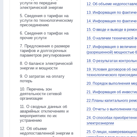
услуги по передаче
12. Об объеме недопоставле
электрической энергии
13. Информация по фактичес
5. Сведения о тарифах на
услуги по технологическому
14. Информация по фактичес
присоединению
15. О вводе и выводе в ремо
6. Сведения о тарифах на
прочие услуги
16. О наличии технической 
7. Предложения о размере
17. Информация о величине
тарифов и долгосрочных
(разрешенной) мощностью 6
параметров регулирования
18. О результатах контроль
8. О балансе электрической
энергии и мощности
19. Условия договоров об о
технологического присоеди
9. О затратах на оплату
потерь
20. Порядок выполнения ме
10. Перечень зон
21. Информация об инвести
деятельности сетевой
организации
22.Планы капитального рем
11. О сводных данных об
23. Отчеты о выполнении го
аварийных отключениях и
мероприятиях по их
24. О способах приобретени
устранению
электроэнергии
12. Об объеме
25. О лицах, намеревающи
недопоставленной энергии в