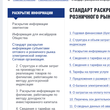
СТАНДАРТ РАСКР
РАСКРЫТИЕ ИНФОРМАЦИИ
РОЗНИЧНОГО РЫН
Раскрытие информации
эмитентом
1. Годовая финансовая (бух
Информация для инсайдеров
Общества
2. Структура и объем затра
Стандарт раскрытия
индексации
информации субъектами
3. Раскрытие информации п
оптового и розничного рынка
электрической энергии.
4. Сведения о тарифах на у
Сетевая организация.
5. Сведения о тарифах на у
2. Структура и объем затрат
на производство и
6. Тарифы на прочие услуги
реализацию товаров по
филиалам, работающим по
7. Предложения о размере 
методу долгосрочной
индексации
8. О балансе электрической
3. Раскрытие информации по
9. О затратах на оплату пот
филиалам, работающим по
методу доходности
10. Перечень зон деятельно
инвестированного капитала
11. О сводных данных об ав
4. Сведения о тарифах на