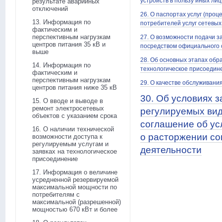
устройств в пользу иных лиц
результате аварийных
отключений
26. О паспортах услуг (про
13. Информация по
потребителей услуг сетевых
фактическим и
перспективным нагрузкам
27. О возможности подачи 
центров питания 35 кВ и
посредством официального 
выше
28. Об основных этапах обр
14. Информация по
технологическое присоедине
фактическим и
перспективным нагрузкам
29. О качестве обслуживани
центров питания ниже 35 кВ
30. Об условиях 
15. О вводе и выводе в
ремонт электросетевых
регулируемых вид
объектов с указанием срока
соглашение об ус
16. О наличии технической
о расторжении со
возможности доступа к
регулируемым услугам и
деятельности
заявках на технологическое
присоединение
17. Информация о величине
усредненной резервируемой
максимальной мощности по
потребителям с
максимальной (разрешенной)
мощностью 670 кВт и более