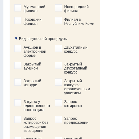
Мурманский
Новгородский
филиал
филиал
Псковский
Филиал в
филиал
Республике Коми
Вид закупочной процедуры:
Аукцион в
Двухэтапный
электронной
конкурс
форме
Закрытый
Закрытый
аукцион
двухэтапный
конкурс
Закрытый
Закрытый
конкурс
конкурс с
ограниченным
участием
Закупка у
Запрос
единственного
котировок
поставщика
Запрос
Запрос
котировок без
предложений
размещения
извещения