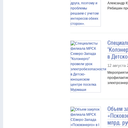
Александр К
Рябишин пр
Специал
"Колэнер
в Детск
12 августа 
Мероприяти
профилактик
электроэнер
Объем з
«Псковэн
млрд. р