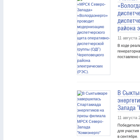
«Вологд
диспетч
диспетч
района э
11 августа 
В ходе реал
генераторна
поставлено 
В Сыкты
энергет
Запада "
11 августа 
Победители 
для участия
в сентябре.